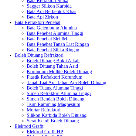
Bata Refraktori Silika
Sagger Silikon Karbida
Bata Api Berbentuk Khas
Bata Api Zirkon
Bata Refraktori Penebat
Bata Gelembung Alumina
Bata Penebat Alumina Tinggi
Bata Penebat Siri JM
Bata Penebat Tanah Liat Ringan
Bata Penebat Silika Ringan
Boleh Dituang Refraktori
Boleh Dituang Bukti Alkali
Boleh Dituang Tahan Asid
Korundum Mullite Boleh Dituang
Plastik Refraktori Korundum
Tanah Liat Api Tahan Api Boleh Dituang
Boleh Tuang Alumina Tinggi
Simen Refraktori Alumina Tinggi
Simen Rendah Boleh Dituang
Jisim Ramming Magnesium
Mortar Refraktori
Silikon Karbida Boleh Dituang
Serat Keluli Boleh Dituang
Elektrod Grafit
Elektrod Grafit HP