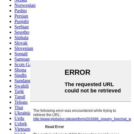
Norwegian
Pashto
Persian
Punjabi
Serbian
Sesotho
Sinhala
Slovak
Slovenian
Somali
Samoan
Scots Gaelic
Shona
Sindhi
Sundanese
Swahili
Tajik
Tamil
Telugu
Thai
Ukrainian
Urdu
Uzbek
Vietnamese