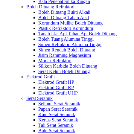
Bata Penebat Silika Ringan
Boleh Dituang Refraktori
Boleh Dituang Bukti Alkali
Boleh Dituang Tahan Asid
Korundum Mullite Boleh Dituang
Plastik Refraktori Korundum
Tanah Liat Api Tahan Api Boleh Dituang
Boleh Tuang Alumina Tinggi
Simen Refraktori Alumina Tinggi
Simen Rendah Boleh Dituang
Jisim Ramming Magnesium
Mortar Refraktori
Silikon Karbida Boleh Dituang
Serat Keluli Boleh Dituang
Elektrod Grafit
Elektrod Grafit HP
Elektrod Grafit RP
Elektrod Grafit UHP
Serat Seramik
Selimut Serat Seramik
Papan Serat Seramik
Kain Serat Seramik
Kertas Serat Seramik
Tali Serat Seramik
Bulu Serat Seramik