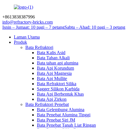
+8613838387996
info@refractory-bricks.com
Isnin – Jumaat: 10 pagi – 7 petang
Sabtu – Ahad: 10 pagi – 3 petang
Laman Utama
Produk
Bata Refraktori
Bata Kalis Asid
Bata Tahan Alkali
Bata tahan api alumina
Bata Api Korundum
Bata Api Magnesia
Bata Api Mullite
Bata Refraktori Silika
Sagger Silikon Karbida
Bata Api Berbentuk Khas
Bata Api Zirkon
Bata Refraktori Penebat
Bata Gelembung Alumina
Bata Penebat Alumina Tinggi
Bata Penebat Siri JM
Bata Penebat Tanah Liat Ringan