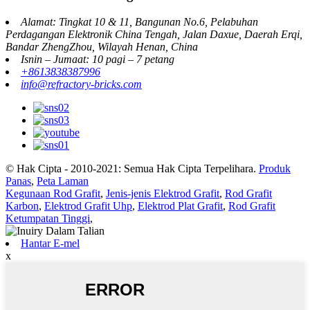
Alamat: Tingkat 10 & 11, Bangunan No.6, Pelabuhan
Perdagangan Elektronik China Tengah, Jalan Daxue, Daerah Erqi,
Bandar ZhengZhou, Wilayah Henan, China
Isnin – Jumaat: 10 pagi – 7 petang
+8613838387996
info@refractory-bricks.com
© Hak Cipta - 2010-2021: Semua Hak Cipta Terpelihara.
Produk
Panas
,
Peta Laman
Kegunaan Rod Grafit
,
Jenis-jenis Elektrod Grafit
,
Rod Grafit
Karbon
,
Elektrod Grafit Uhp
,
Elektrod Plat Grafit
,
Rod Grafit
Ketumpatan Tinggi
,
Hantar E-mel
x